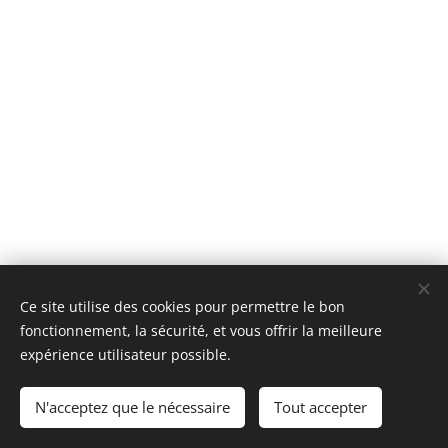
Ce site utilise des cookies pour permettre le bon
T.TRA-BOAT, Tous droits réservés 2018
fonctionnement, la sécurité, et vous offrir la meilleure
Optimisé par
Webnode
Cookies
expérience utilisateur possible.
Langues
N'acceptez que le nécessaire
Tout accepter
Français
English