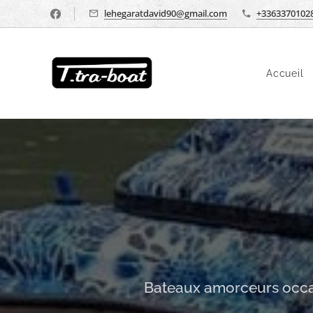
lehegaratdavid90@gmail.com
+3363370102
Accueil
Bateaux amorceurs occa