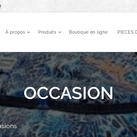
8
À propos
Produits
Boutique en ligne
PIECES 
OCCASION
sions