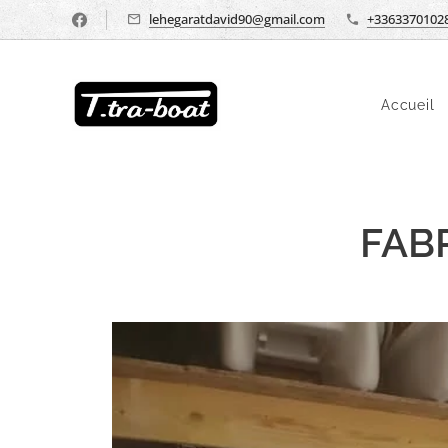
lehegaratdavid90@gmail.com
+3363370102
Accueil
FAB