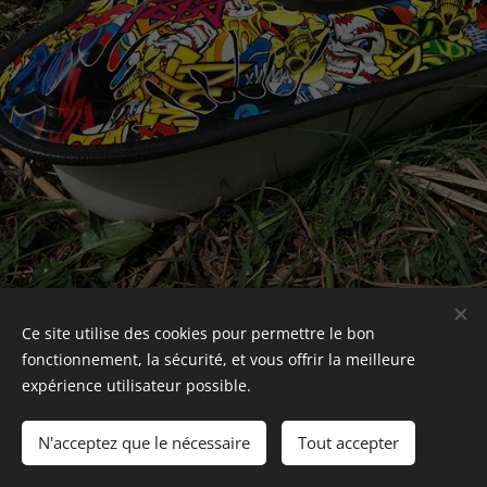
Ce site utilise des cookies pour permettre le bon
T.TRA-BOAT, Tous droits réservés 2018
fonctionnement, la sécurité, et vous offrir la meilleure
Optimisé par
Webnode
Cookies
expérience utilisateur possible.
Langues
N'acceptez que le nécessaire
Tout accepter
Français
English