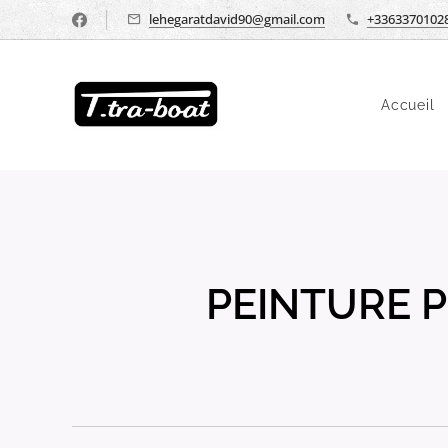
lehegaratdavid90@gmail.com
+3363370102
Accueil
PEINTURE 