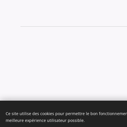
Ce site utilise des cookies pour permettre le bon fonctionnement,
T.TRA-BOAT, Tous droits réservés 2018
meilleure expérience utilisateur possible.
Optimisé par
Webnode
Cookies