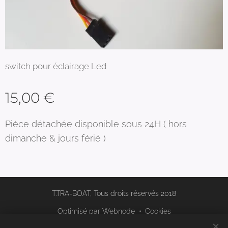
switch pour éclairage Led
15,00
€
Pièce détachée disponible sous 24H ( hors
dimanche & jours férié )
T.TRA-BOAT, Tous droits réservés 2018
Optimisé par
Webnode
Cookies