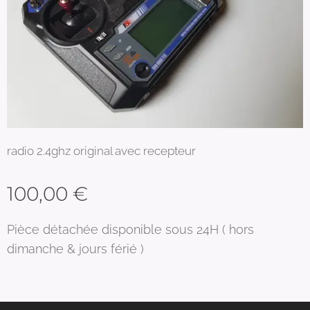
radio 2.4ghz original avec recepteur
100,00
€
Pièce détachée disponible sous 24H ( hors
dimanche & jours férié )