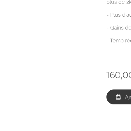
plus de 2k
- Plus d'
- Gains d
- Temp réd
160,0
Aj