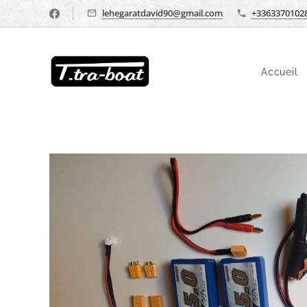
lehegaratdavid90@gmail.com
+3363370102
Accueil