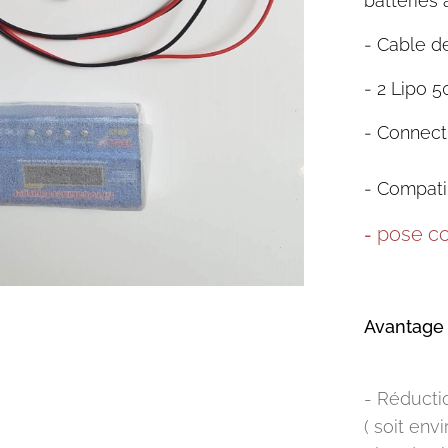
batteries 
-
Cable de
-
2 Lipo 
-
Connect
-
Compati
pose co
-
Avantage 
- Réducti
( soit en