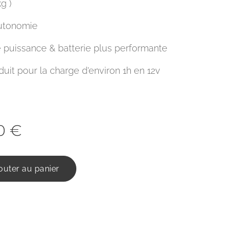
g )
autonomie
e puissance & batterie plus performante
uit pour la charge d'environ 1h en 12v
0
€
outer au panier