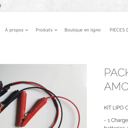
8
À propos
Produits
Boutique en ligne
PIECES 
PAC
AMO
KIT LIPO
-
1 Charge