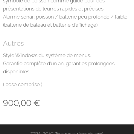
symbole de poisson comme guide pour des
présentations de leurres rapides et précises.
Alarme sonar: poisson / batterie peu profonde / faible
(batterie de bateau et batterie d'affichage)
Autres
Style Windows du système de menus.
Garantie complète d'un an; garanties prolongées
disponibles
( pose comprise )
900,00
€