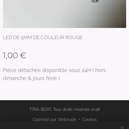
LED DE 5MM DE COULEUR ROUGE
1,00
€
Pièce détachée disponible sous 24H ( hors
dimanche & jours férié )
T.TRA-BOAT, Tous droits réservés 2018
Optimisé par
Webnode
Cookies