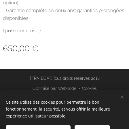
option)
- Garantie complète de deux ans; garanties prolongées
disponibles
( pose comprise )
650,00
€
T.TRA-BOAT, Tous droits réservés 2018
Optimisé par
Webnode
Cookies
Langues
Ce site utilise des cookies pour permettre le bon
fonctionnement, la sécurité, et vous offrir la meilleure
Français
English
expérience utilisateur possible.