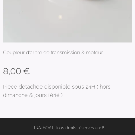
Coupleur d'arbre de transmission & moteur
8,00
€
Pièce détachée disponible sous 24H ( hors
dimanche & jours férié )
T.TRA-BOAT, Tous droits réservés 2018