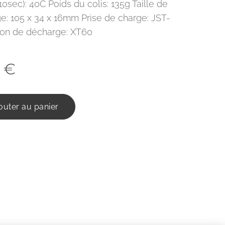
10sec): 40C Poids du colis: 135g Taille de
ge: 105 x 34 x 16mm Prise de charge: JST-
on de décharge: XT60
€
outer au panier