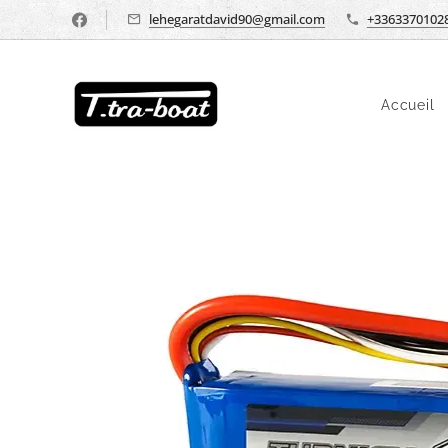
lehegaratdavid90@gmail.com
+3363370102
Accueil