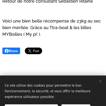
Retour de notre consultant Sébastien Ritaine 🇧🇪
🇱🇺
Voici une bien belle récompense de 23kg au sec
bien méritée. Grâce au Ttra-boat & les billes
MYBoilies ( My pi' ).
Share
Ce site utilise des cookies pour permettre le bon
T.TRA-BOAT, Tous droits réservés 2018
fonctionnement, la sécurité, et vous offrir la meilleure
Optimisé par
Webnode
Cookies
expérience utilisateur possible.
Langues